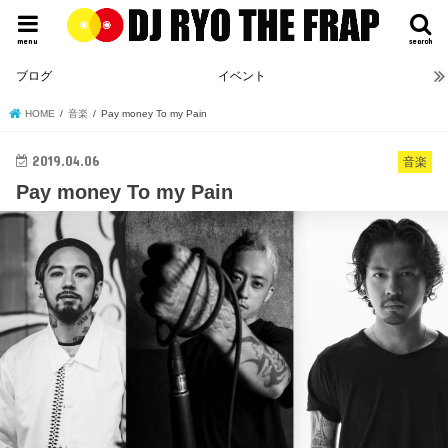
menu
search
ブログ
イベント
HOME
音楽
Pay money To my Pain
2019.04.06
音楽
Pay money To my Pain