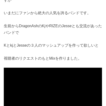
すが
いまだにファンから絶大の人気を誇るバンドです。
生前からDragonAshのKjやRIZEのJesseとも交流があった
バンドで
KとkjとJesseの３人のマッシュアップを作って欲しいと
視聴者のリクエストのもとMixを作りました。