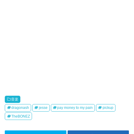
音楽
dragonash
jesse
pay money to my pain
pickup
TheBONEZ